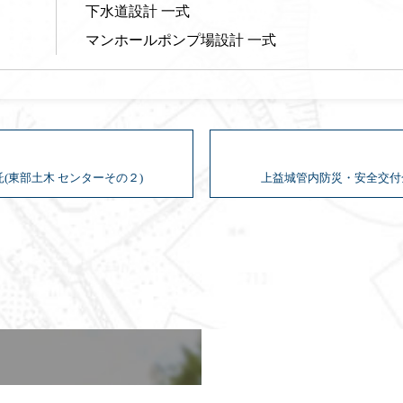
下水道設計 一式
マンホールポンプ場設計 一式
(東部土木 センターその２)
上益城管内防災・安全交付金