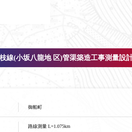
枝線(小坂八龍地 区)管渠築造工事測量設計
御船町
路線測量 L=1.075km